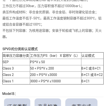
工作压力不超过30bar，压力容积值不超过10000bar·L；
承压件构成材料：非合金优质钢、非合金铝、非时效硬化铝合金；
最低工作温度不低于-50℃，最高工作温度钢制容器不超过300℃，铝
或铝合金容器不超过100℃；
不包括下列容器：为核用途容器；安装于轮船或飞机上的容器；灭火
器。
SPVD的分类和认证模式
简单压力容器分类
工作压力PS（bar） X 容积V（L）
认证模式
SEP
PS*V ≤ 50
Class 3
50 < PS*V ≤ 200
B+C 或 B+C1
Class 2
200 < PS*V ≤3000
B+C1 或 B+C2
Class 1
3000 < PS*V ≤10000
B+C1
Model B：