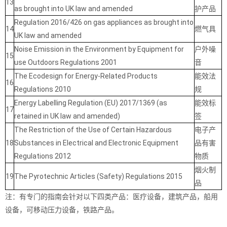
13
as brought into UK law and amended
护产品
Regulation 2016/426 on gas appliances as brought into
14
燃气具
UK law and amended
Noise Emission in the Environment by Equipment for
户外噪
15
use Outdoors Regulations 2001
音
The Ecodesign for Energy-Related Products
能效法
16
Regulations 2010
规
Energy Labelling Regulation (EU) 2017/1369 (as
能效标
17
retained in UK law and amended)
签
The Restriction of the Use of Certain Hazardous
电子产
18
Substances in Electrical and Electronic Equipment
品有害
Regulations 2012
物质
烟火制
19
The Pyrotechnic Articles (Safety) Regulations 2015
品
注：有专门的指南会针对以下四类产品：医疗设备，建筑产品，船用
设备，可移动压力设备，铁路产品。