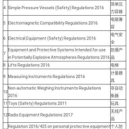
简单压
4
Simple Pressure Vessels (Safety) Regulations 2016
力容器
电磁兼
5
Electromagnetic Compatibility Regulations 2016
容
电气安
6
Electrical Equipment (Safety) Regulations 2016
全
Equipment and Protective Systems Intended for use
防爆产
7
in Potentially Explosive Atmospheres Regulations 2016
品
8
Lifts Regulations 2016
电梯
计量器
9
Measuring Instruments Regulations 2016
具
Non-automatic Weighing Instruments Regulations
非自动
10
2016
衡器
11
Toys (Safety) Regulations 2011
玩具
无线产
12
Radio Equipment Regulations 2017
品
Regulation 2016/425 on personal protective equipment
个人防