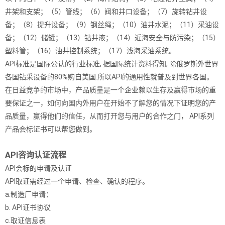
井架和支架；（5）管线；（6）阀和井口设备；（7）旋转钻井设
备；（8）提升设备；（9）钢丝绳；（10）油井水泥；（11）采油设
备；（12）储罐；（13）钻井液；（14）近海安全与防污染；（15）
塑料管；（16）油井控制系统；（17）浅海采油系统。
API标准是国际公认的行业标准, 据国际统计资料得知, 除俄罗斯外世界
各国钻采设备的80%购自美国.所以API的通用性就普及到世界各国。
在日益竞争的市场中，产品质量是一个企业赖以生存及赢得市场的重
要保证之一，如何向国内外用户在开始不了解您的情况下证明您的产
品质量，赢得他们的信任，从而打开您与用户的合作之门， API系列
产品会标证书可以帮您做到。
API咨询认证流程
API会标的申请及认证
API取证需经过一个申请、检查、确认的程序。
a.制造厂申请：
b. API证书协议
c.取证信息表