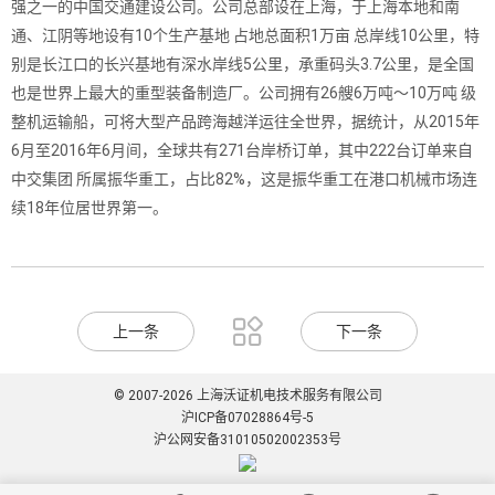
强之一的中国交通建设公司。公司总部设在上海，于上海本地和南
通、江阴等地设有10个生产基地 占地总面积1万亩 总岸线10公里，特
别是长江口的长兴基地有深水岸线5公里，承重码头3.7公里，是全国
也是世界上最大的重型装备制造厂。公司拥有26艘6万吨～10万吨 级
整机运输船，可将大型产品跨海越洋运往全世界，据统计，从2015年
6月至2016年6月间，全球共有271台岸桥订单，其中222台订单来自
中交集团 所属振华重工，占比82%，这是振华重工在港口机械市场连
续18年位居世界第一。

上一条
下一条
© 2007-2026 上海沃证机电技术服务有限公司
沪ICP备07028864号-5
沪公网安备31010502002353号