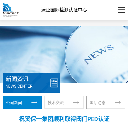
沃证国际检测认证中心
新闻资讯
NEWS CENTER
公司新闻
技术交流
国际动态
祝贺保一集团顺利取得阀门PED认证