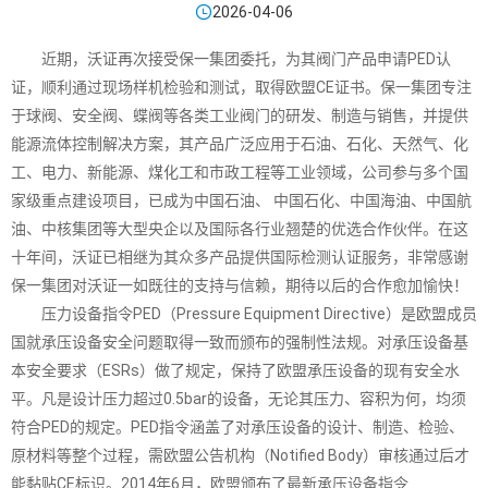

2026-04-06
近期，沃证再次接受保一集团委托，为其阀门产品申请PED认
证，顺利通过现场样机检验和测试，取得欧盟CE证书。保一集团专注
于球阀、安全阀、蝶阀等各类工业阀门的研发、制造与销售，并提供
能源流体控制解决方案，其产品广泛应用于石油、石化、天然气、化
工、电力、新能源、煤化工和市政工程等工业领域，公司参与多个国
家级重点建设项目，已成为中国石油、 中国石化、中国海油、中国航
油、中核集团等大型央企以及国际各行业翘楚的优选合作伙伴。在这
十年间，沃证已相继为其众多产品提供国际检测认证服务，非常感谢
保一集团对沃证一如既往的支持与信赖，期待以后的合作愈加愉快！
压力设备指令PED（Pressure Equipment Directive）是欧盟成员
国就承压设备安全问题取得一致而颁布的强制性法规。对承压设备基
本安全要求（ESRs）做了规定，保持了欧盟承压设备的现有安全水
平。凡是设计压力超过0.5bar的设备，无论其压力、容积为何，均须
符合PED的规定。PED指令涵盖了对承压设备的设计、制造、检验、
原材料等整个过程，需欧盟公告机构（Notified Body）审核通过后才
能黏贴CE标识。2014年6月，欧盟颁布了最新承压设备指令